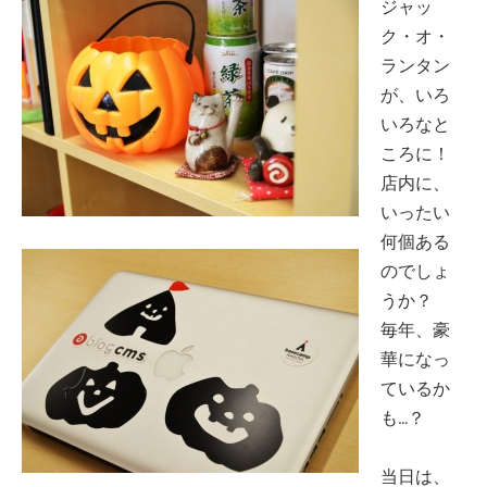
ジャッ
ク・オ・
ランタン
が、いろ
いろなと
ころに！
店内に、
いったい
何個ある
のでしょ
うか？
毎年、豪
華になっ
ているか
も…？
当日は、