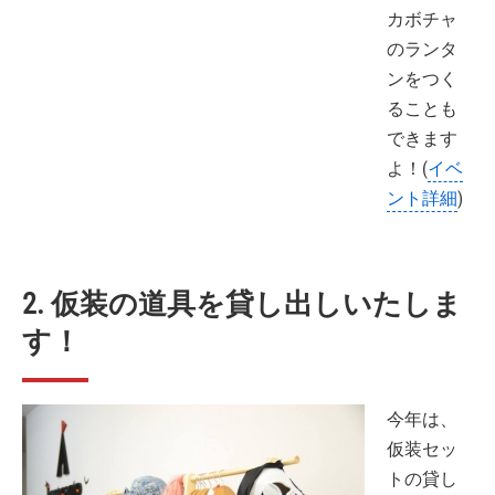
カボチャ
のランタ
ンをつく
ることも
できます
よ！(
イベ
ント詳細
)
2. 仮装の道具を貸し出しいたしま
す！
今年は、
仮装セッ
トの貸し