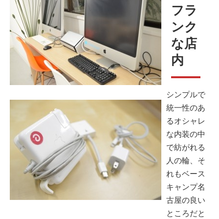
フラ
ンク
な店
内
シンプルで
統一性のあ
るオシャレ
な内装の中
で紡がれる
人の輪、そ
れもベース
キャンプ名
古屋の良い
ところだと