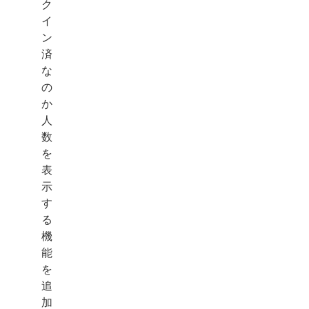
ク
イ
ン
済
な
の
か
人
数
を
表
示
す
る
機
能
を
追
加