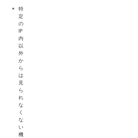
特
定
の
IP（店
内）
以
外
か
ら
は
見
ら
れ
な
く
な
い
機