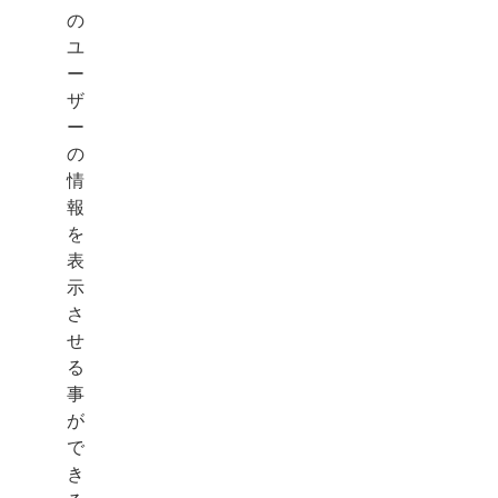
の
ユ
ー
ザ
ー
の
情
報
を
表
示
さ
せ
る
事
が
で
き