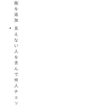
能
を
追
加
見
え
な
い
人
を
含
ん
で
何
人
チ
ェ
ッ