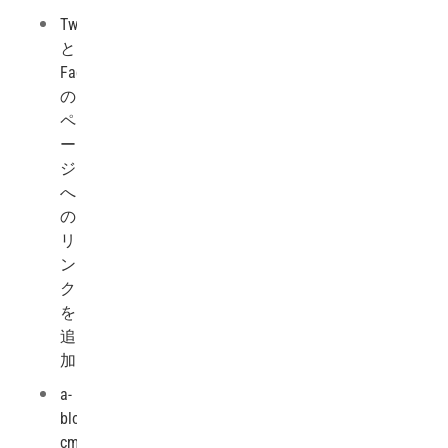
Twitter
と
Facebook
の
ペ
ー
ジ
へ
の
リ
ン
ク
を
追
加
a-
blog
cms